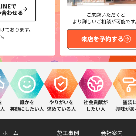
LINEで
い合わせる
ご来店いただくと
より詳しいご相談が可能です
けております。
い。
来店を予約する
を
誰かを
やりがいを
社会貢献が
塗装
人
笑顔にしたい人
求めている人
したい人
興味があ
ホーム
施工事例
会社案内