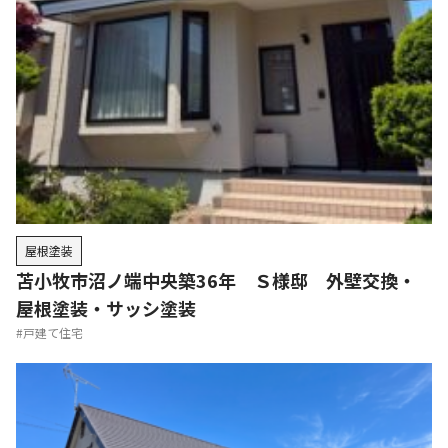
職人さんはいい人ばかりで、その上とても丁寧な仕事
っぷり。
期待していた以上の出来上がりでとっても満足してい
ます。
施工事例もご覧いただけます
屋根塗装
苫小牧市沼ノ端中央築36年 Ｓ様邸 外壁交換・
屋根塗装・サッシ塗装
#戸建て住宅
外壁塗装
北海道苫小牧市
M様邸
周りからの高い評判を受けて依頼させていただきまし
た。工事後の連絡は徹底していて安心。さらに塗装だ