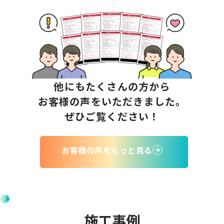
外壁張替・屋根塗装
北海道苫小牧市
C様邸
広告と丁寧な説明に説得力があり依頼させていただき
ました。
他にもたくさんの方から
細かな確認、要望にも嫌な顔せず迅速な対応していた
お客様の声をいただきました。
だき思った通りのステキな仕上がりで大満足しており
ぜひご覧ください！
ます。
お客様の声をもっと見る
施工事例
外壁塗装