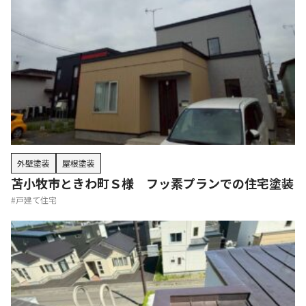
外壁塗装
屋根塗装
苫小牧市ときわ町Ｓ様 フッ素プランでの住宅塗装
#戸建て住宅