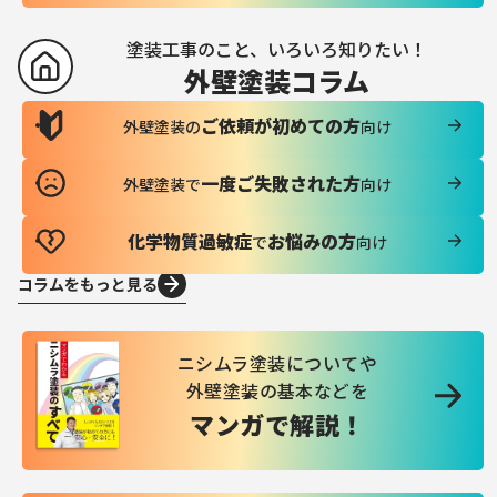
塗装工事のこと、いろいろ知りたい！
外壁塗装コラム
ご依頼が初めての方
外壁塗装の
向け
一度ご失敗された方
外壁塗装で
向け
化学物質過敏症
お悩みの方
で
向け
コラムをもっと見る
ニシムラ塗装についてや
外壁塗装の基本などを
マンガで解説！