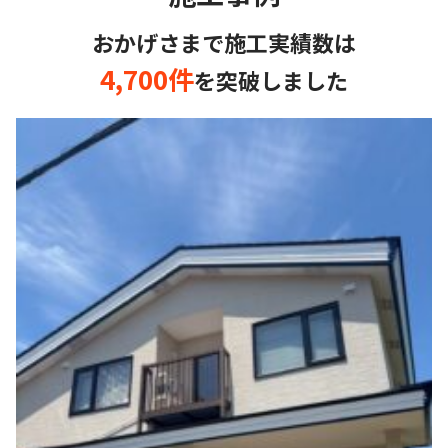
北海道苫小牧市
O様邸
おかげさまで施工実績数は
お知り合いからの評判を受け依頼させて頂きました。
4,700件
を突破しました
工事するにあたり近隣の方への挨拶から始まり一生懸
命丁寧に仕事をして頂き本当に大満足です。
施工事例もご覧いただけます
外壁塗装
北海道苫小牧市
H様邸
営業の方と初めてお話してみて、とても信頼がおけた
ので工事を依頼しました！