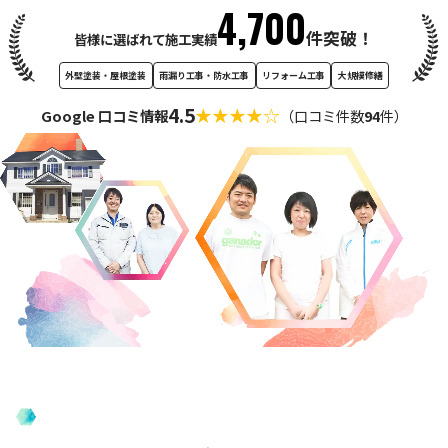
4,700
件
突破！
皆様に選ばれて施工実績
外壁塗装・屋根塗装
雨漏り工事・防水工事
リフォーム工事
大規模修繕
4.5
★★★★☆
Google 口コミ情報
（口コミ件数
94
件）