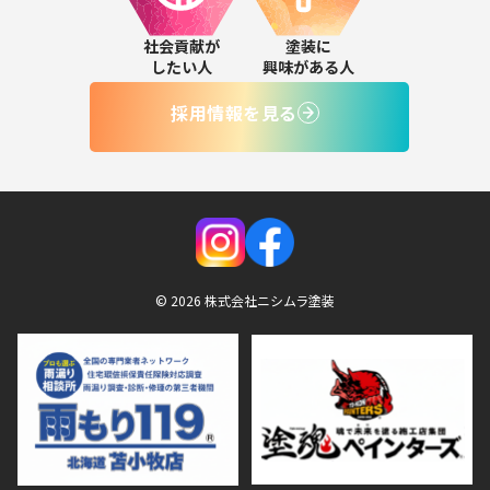
社会貢献が
塗装に
したい人
興味がある人
採用情報を見る
© 2026 株式会社ニシムラ塗装