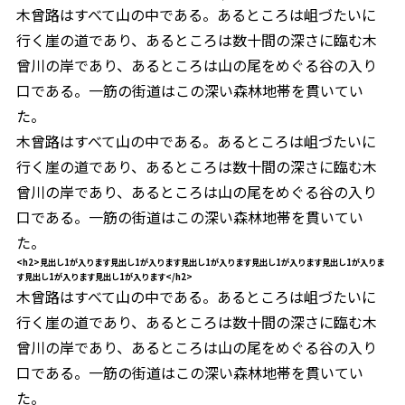
木曾路はすべて山の中である。あるところは岨づたいに
行く崖の道であり、あるところは数十間の深さに臨む木
曾川の岸であり、あるところは山の尾をめぐる谷の入り
口である。一筋の街道はこの深い森林地帯を貫いてい
た。
木曾路はすべて山の中である。あるところは岨づたいに
行く崖の道であり、あるところは数十間の深さに臨む木
曾川の岸であり、あるところは山の尾をめぐる谷の入り
口である。一筋の街道はこの深い森林地帯を貫いてい
た。
<h2>見出し1が入ります見出し1が入ります見出し1が入ります見出し1が入ります見出し1が入りま
す見出し1が入ります見出し1が入ります</h2>
木曾路はすべて山の中である。あるところは岨づたいに
行く崖の道であり、あるところは数十間の深さに臨む木
曾川の岸であり、あるところは山の尾をめぐる谷の入り
口である。一筋の街道はこの深い森林地帯を貫いてい
た。