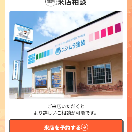
来店相談
ご来店いただくと
より詳しいご相談が可能です。
来店を予約する