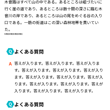
木曾路はすべて山の中である。あるところは岨づたいに
行く崖の道であり、あるところは数十間の深さに臨む木
曾川の岸であり、あるところは山の尾をめぐる谷の入り
口である。一筋の街道はこの深い森林地帯を貫いてい
た。
引用元引用元引用元引用元]
よくある質問
答えが入ります。答えが入ります。答えが入りま
す。答えが入ります。答えが入ります。答えが入り
ます。答えが入ります。答えが入ります。答えが入
ります。答えが入ります。答えが入ります。答えが
入ります。答えが入ります。答えが入ります。
よくある質問