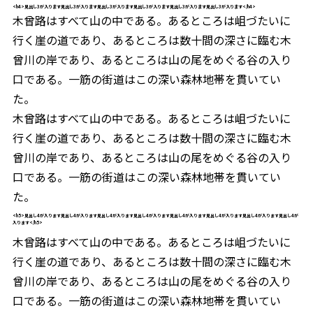
<h4>見出し3が入ります見出し3が入ります見出し3が入ります見出し3が入ります見出し3が入ります見出し3が入ります</h4>
木曾路はすべて山の中である。あるところは岨づたいに
行く崖の道であり、あるところは数十間の深さに臨む木
曾川の岸であり、あるところは山の尾をめぐる谷の入り
口である。一筋の街道はこの深い森林地帯を貫いてい
た。
木曾路はすべて山の中である。あるところは岨づたいに
行く崖の道であり、あるところは数十間の深さに臨む木
曾川の岸であり、あるところは山の尾をめぐる谷の入り
口である。一筋の街道はこの深い森林地帯を貫いてい
た。
<h5>見出し4が入ります見出し4が入ります見出し4が入ります見出し4が入ります見出し4が入ります見出し4が入ります見出し4が入ります見出し4が
入ります</h5>
木曾路はすべて山の中である。あるところは岨づたいに
行く崖の道であり、あるところは数十間の深さに臨む木
曾川の岸であり、あるところは山の尾をめぐる谷の入り
口である。一筋の街道はこの深い森林地帯を貫いてい