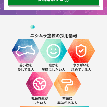
ニシムラ塗装の
採用情報
苫小牧を
誰かを
やりがいを
愛してる人
笑顔にしたい人
求めている人
社会貢献が
塗装に
したい人
興味がある人