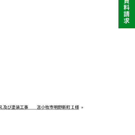
え及び塗装工事 苫小牧市明野新町Ｉ様