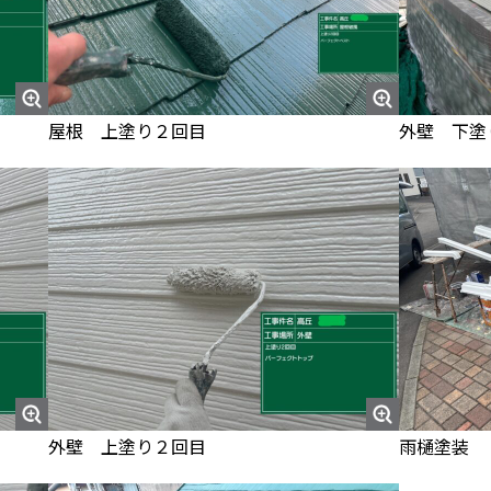
屋根 上塗り２回目
外壁 下塗
外壁 上塗り２回目
雨樋塗装