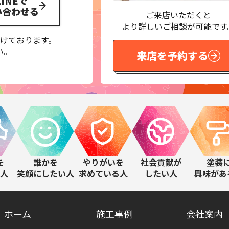
LINEで
い合わせる
ご来店いただくと
より詳しいご相談が可能です
けております。
い。
来店を予約する
を
誰かを
やりがいを
社会貢献が
塗装
人
笑顔にしたい人
求めている人
したい人
興味があ
ホーム
施工事例
会社案内