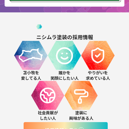
ニシムラ塗装の
採用情報
苫小牧を
誰かを
やりがいを
愛してる人
笑顔にしたい人
求めている人
社会貢献が
塗装に
したい人
興味がある人