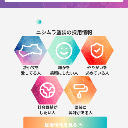
ニシムラ塗装の
採用情報
苫小牧を
誰かを
やりがいを
愛してる人
笑顔にしたい人
求めている人
社会貢献が
塗装に
したい人
興味がある人
採用情報を見る