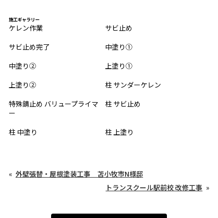
施工ギャラリー
ケレン作業
サビ止め
サビ止め完了
中塗り①
中塗り②
上塗り①
上塗り②
柱 サンダーケレン
特殊錆止め バリュープライマ
柱 サビ止め
ー
柱 中塗り
柱 上塗り
外壁張替・屋根塗装工事 苫小牧市N様邸
トランスクール駅前校 改修工事