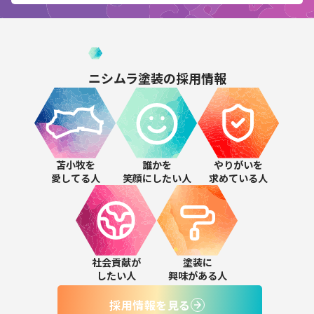
ニシムラ塗装の
採用情報
苫小牧を
誰かを
やりがいを
愛してる人
笑顔にしたい人
求めている人
社会貢献が
塗装に
したい人
興味がある人
採用情報を見る