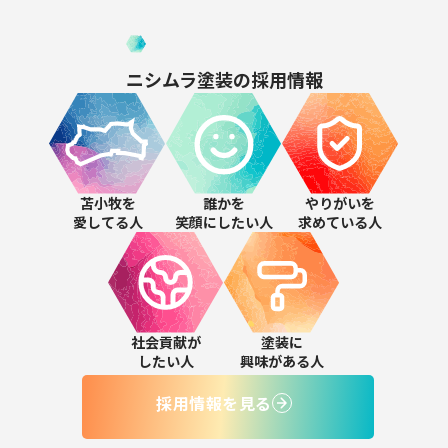
ニシムラ塗装の
採用情報
苫小牧を
誰かを
やりがいを
愛してる人
笑顔にしたい人
求めている人
社会貢献が
塗装に
したい人
興味がある人
採用情報を見る