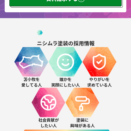
ニシムラ塗装の
採用情報
苫小牧を
誰かを
やりがいを
愛してる人
笑顔にしたい人
求めている人
社会貢献が
塗装に
したい人
興味がある人