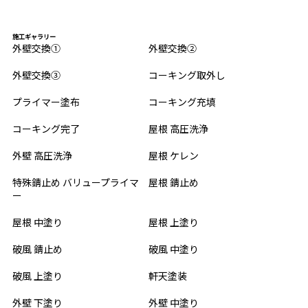
施工ギャラリー
外壁交換①
外壁交換②
外壁交換③
コーキング取外し
プライマー塗布
コーキング充填
コーキング完了
屋根 高圧洗浄
外壁 高圧洗浄
屋根 ケレン
特殊錆止め バリュープライマ
屋根 錆止め
ー
屋根 中塗り
屋根 上塗り
破風 錆止め
破風 中塗り
破風 上塗り
軒天塗装
外壁 下塗り
外壁 中塗り