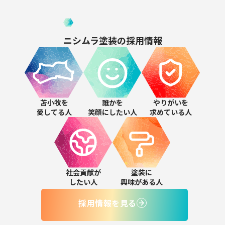
ニシムラ塗装の
採用情報
苫小牧を
誰かを
やりがいを
愛してる人
笑顔にしたい人
求めている人
社会貢献が
塗装に
したい人
興味がある人
採用情報を見る