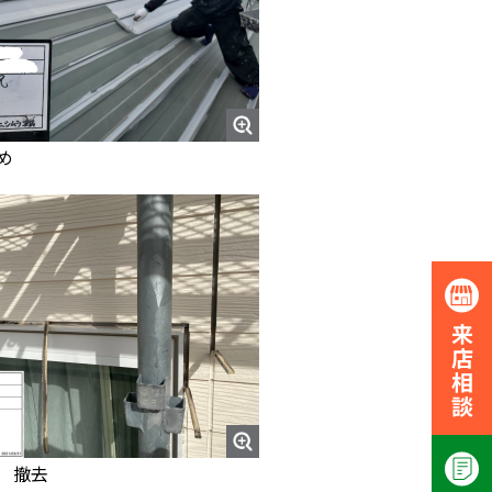
め
 撤去