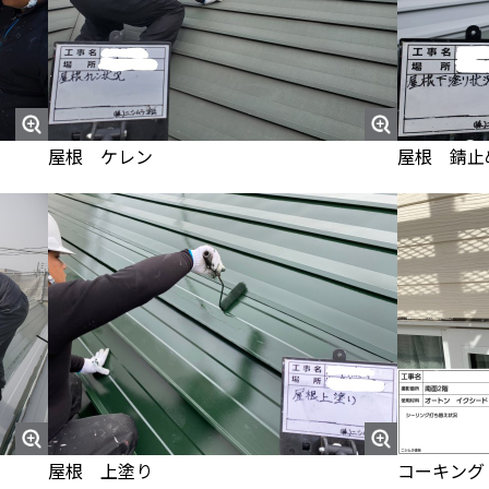
屋根 ケレン
屋根 錆止
屋根 上塗り
コーキング