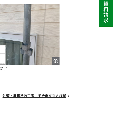
完了
外壁・屋根塗装工事 千歳市文京Ａ様邸