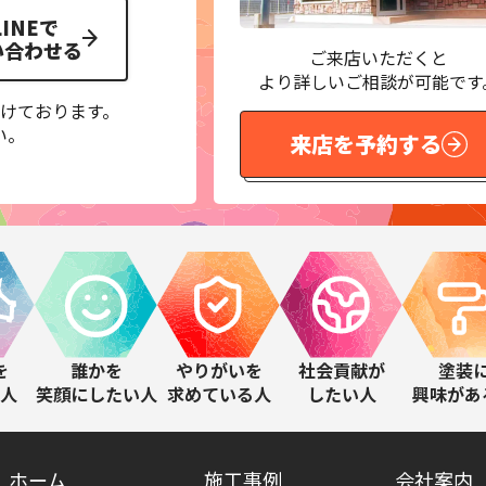
LINEで
い合わせる
ご来店いただくと
より詳しいご相談が可能です
けております。
い。
来店を予約する
を
誰かを
やりがいを
社会貢献が
塗装
人
笑顔にしたい人
求めている人
したい人
興味があ
ホーム
施工事例
会社案内