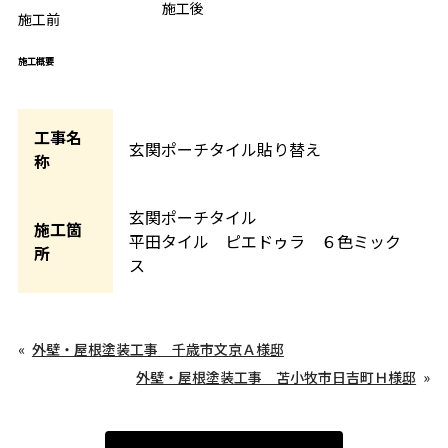
BEFORE
施工後
AFTER
施工前
施工概要
工事名
玄関ポーチタイル貼り替え
称
玄関ポーチタイル
施工箇
平田タイル ピエドゥラ ６色ミック
所
ス
外壁・屋根塗装工事 千歳市文京Ａ様邸
外壁・屋根塗装工事 苫小牧市日吉町Ｈ様邸